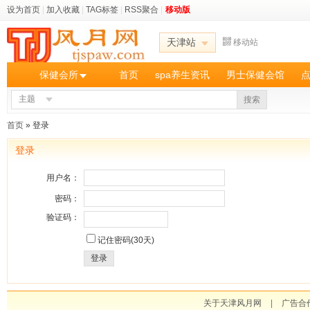
设为首页
|
加入收藏
|
TAG标签
|
RSS聚合
|
移动版
天津站
移动站
保健会所
首页
spa养生资讯
男士保健会馆
主题
搜索
首页
» 登录
登录
用户名：
密码：
验证码：
记住密码(30天)
登录
关于天津风月网
|
广告合