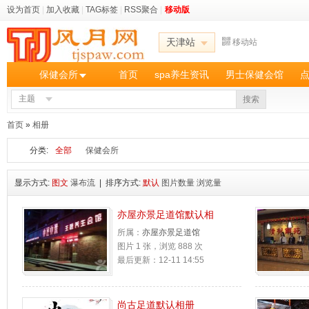
设为首页
|
加入收藏
|
TAG标签
|
RSS聚合
|
移动版
天津站
移动站
保健会所
首页
spa养生资讯
男士保健会馆
主题
搜索
首页
»
相册
分类:
全部
保健会所
显示方式:
图文
瀑布流
| 排序方式:
默认
图片数量
浏览量
亦屋亦景足道馆默认相
所属：
亦屋亦景足道馆
图片 1 张，浏览 888 次
最后更新：12-11 14:55
尚古足道默认相册