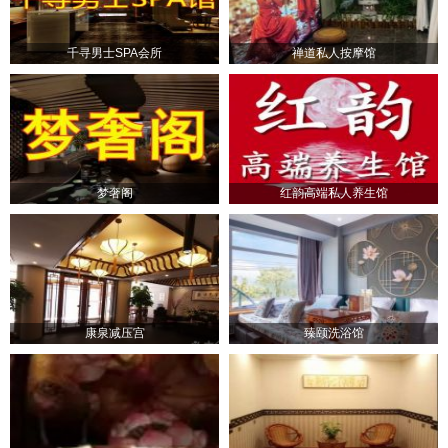
千寻男士SPA会所
禅道私人按摩馆
梦奢阁
红韵高端私人养生馆
康泉减压宫
臻颐洗浴馆