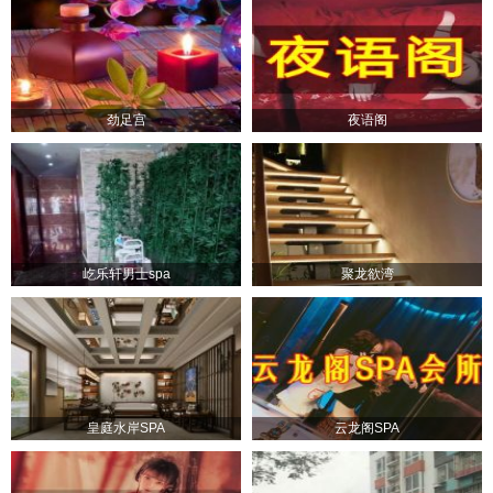
劲足宫
夜语阁
屹乐轩男士spa
聚龙欲湾
皇庭水岸SPA
云龙阁SPA