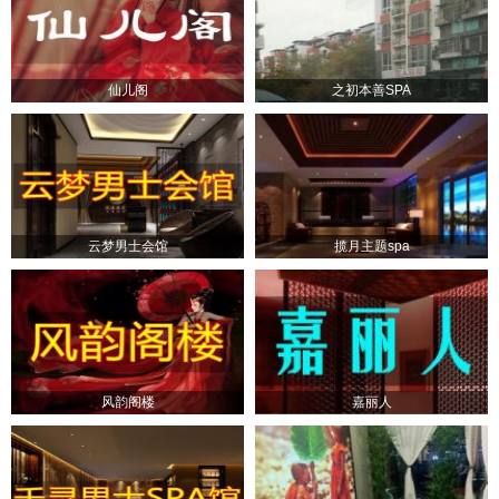
仙儿阁
之初本善SPA
云梦男士会馆
揽月主题spa
风韵阁楼
嘉丽人