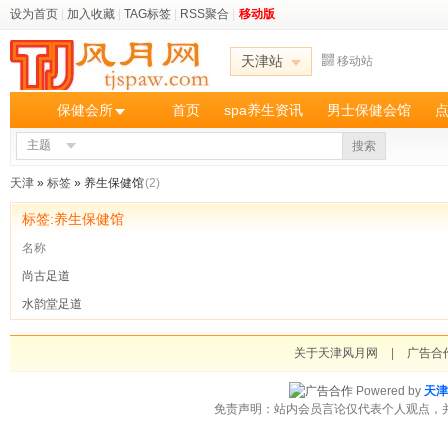
设为首页
|
加入收藏
|
TAG标签
|
RSS聚合
|
移动版
天津站
移动站
保健会所
首页
spa养生资讯
男士保健会馆
主题
搜索
天津
»
标签
» 养生保健馆
(2)
标签:养生保健馆
名称
尚古足道
水韵堂足道
关于天津风月网
|
广告合
Powered by
天津
免责声明：站内会员言论仅代表个人观点，