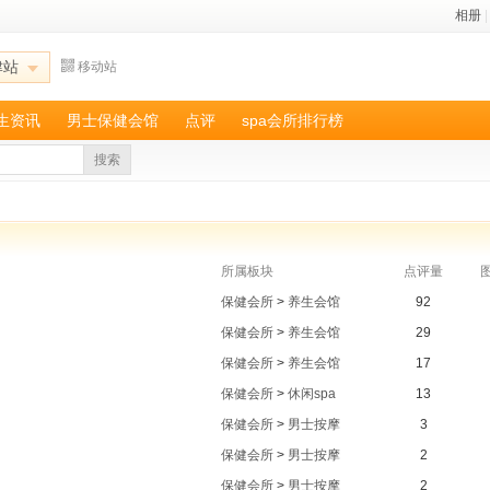
相册
|
津站
移动站
养生资讯
男士保健会馆
点评
spa会所排行榜
搜索
所属板块
点评量
保健会所
>
养生会馆
92
保健会所
>
养生会馆
29
保健会所
>
养生会馆
17
保健会所
>
休闲spa
13
保健会所
>
男士按摩
3
保健会所
>
男士按摩
2
保健会所
>
男士按摩
2