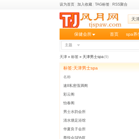
设为首页
|
加入收藏
|
TAG标签
|
RSS聚合
天
保健会所
首页
spa
主题
天津
»
标签
» 天津男士spa
(9)
标签:天津男士spa
名称
速8私密蒗満阁
彩云阁
怡春阁
男士水韵会所
清水塘足浴馆
华夏良子会所
尊悦会SPA馆