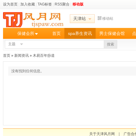
设为首页
|
加入收藏
|
TAG标签
|
RSS聚合
|
移动版
天津站
移动站
保健会所
首页
spa养生资讯
男士保健会馆
主题
搜索
首页
»
新闻资讯
»
木易百年痧道
没有找到任何信息。
关于天津风月网
|
广告合