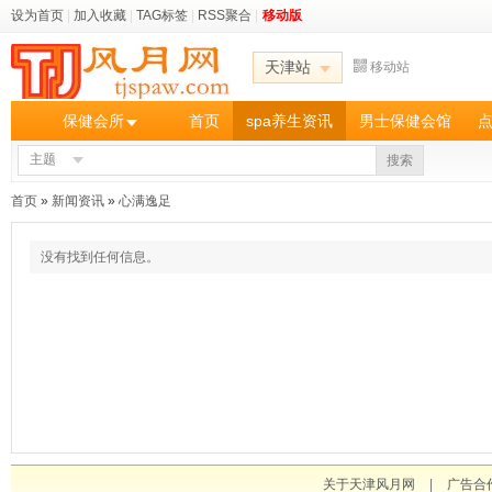
设为首页
|
加入收藏
|
TAG标签
|
RSS聚合
|
移动版
天津站
移动站
保健会所
首页
spa养生资讯
男士保健会馆
主题
搜索
首页
»
新闻资讯
»
心满逸足
没有找到任何信息。
关于天津风月网
|
广告合