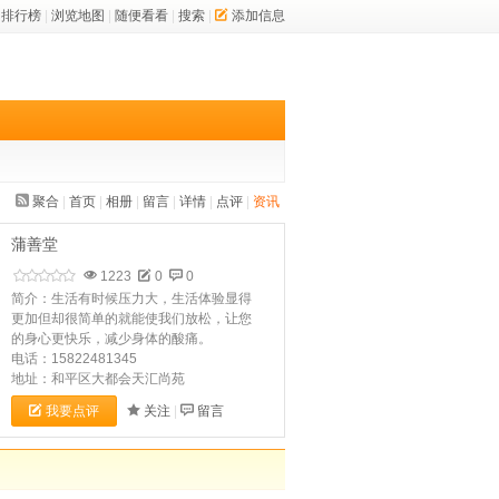
排行榜
|
浏览地图
|
随便看看
|
搜索
|
添加信息
聚合
|
首页
|
相册
|
留言
|
详情
|
点评
|
资讯
蒲善堂
1223
0
0
简介：生活有时候压力大，生活体验显得
更加但却很简单的就能使我们放松，让您
的身心更快乐，减少身体的酸痛。
电话：15822481345
地址：和平区大都会天汇尚苑
我要点评
关注
|
留言