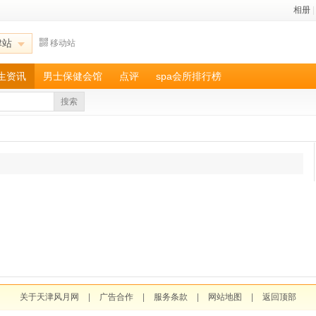
相册
|
津站
移动站
养生资讯
男士保健会馆
点评
spa会所排行榜
搜索
关于天津风月网
|
广告合作
|
服务条款
|
网站地图
|
返回顶部