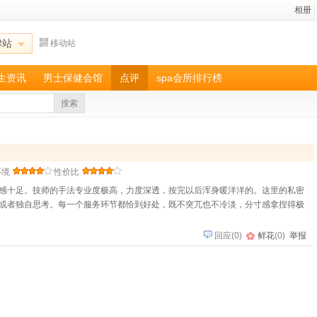
相册
|
津站
移动站
养生资讯
男士保健会馆
点评
spa会所排行榜
搜索
环境
性价比
感十足。技师的手法专业度极高，力度深透，按完以后浑身暖洋洋的。这里的私密
或者独自思考。每一个服务环节都恰到好处，既不突兀也不冷淡，分寸感拿捏得极
回应
(
0
)
鲜花
(
0
)
举报