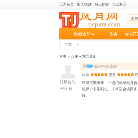
设为首页
|
加入收藏
|
TAG标签
|
RSS聚合
天
保健会所
首页
spa
主题
首页
»
点评
»
龙熙尊府
面刚
在 04-25 点评
体验
服务
注册会员
环境低调奢华，一进门就感觉身份
积分:
30
性保护非常到位，非常适合谈商务
好。