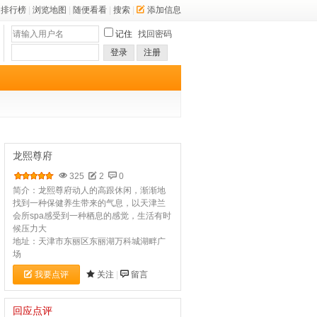
排行榜
|
浏览地图
|
随便看看
|
搜索
|
添加信息
记住
找回密码
登录
注册
龙熙尊府
325
2
0
简介：龙熙尊府动人的高跟休闲，渐渐地
找到一种保健养生带来的气息，以天津兰
会所spa感受到一种栖息的感觉，生活有时
候压力大
地址：天津市东丽区东丽湖万科城湖畔广
场
我要点评
关注
|
留言
回应点评