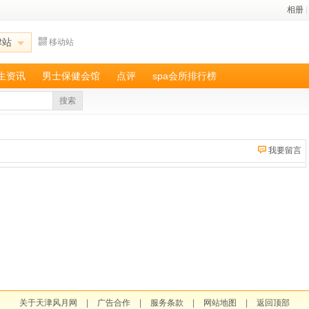
相册
|
津站
移动站
养生资讯
男士保健会馆
点评
spa会所排行榜
搜索
我要留言
关于天津风月网
|
广告合作
|
服务条款
|
网站地图
|
返回顶部