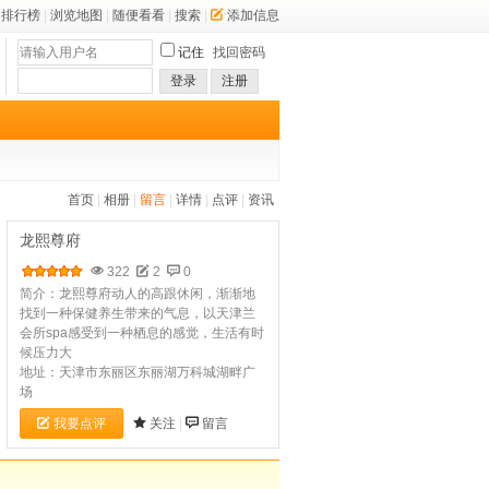
排行榜
|
浏览地图
|
随便看看
|
搜索
|
添加信息
记住
找回密码
登录
注册
首页
|
相册
|
留言
|
详情
|
点评
|
资讯
龙熙尊府
322
2
0
简介：龙熙尊府动人的高跟休闲，渐渐地
找到一种保健养生带来的气息，以天津兰
会所spa感受到一种栖息的感觉，生活有时
候压力大
地址：天津市东丽区东丽湖万科城湖畔广
场
我要点评
关注
|
留言