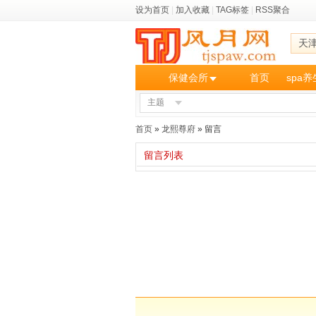
设为首页
|
加入收藏
|
TAG标签
|
RSS聚合
天
保健会所
首页
spa
主题
首页
»
龙熙尊府
» 留言
留言列表