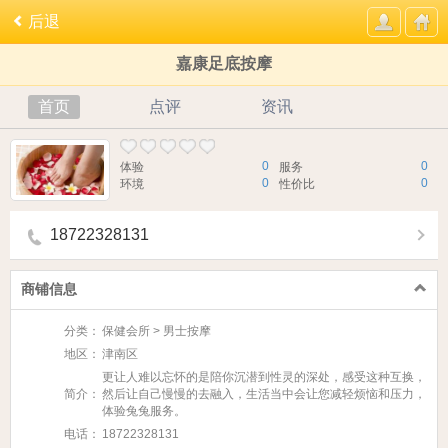
后退
嘉康足底按摩
首页
点评
资讯
0
0
体验
服务
0
0
环境
性价比
18722328131
商铺信息
分类：
保健会所 > 男士按摩
地区：
津南区
更让人难以忘怀的是陪你沉潜到性灵的深处，感受这种互换，
简介：
然后让自己慢慢的去融入，生活当中会让您减轻烦恼和压力，
体验兔兔服务。
电话：
18722328131