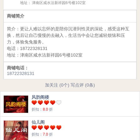
地址：
津南区咸水沽新祥园6号楼102室
商铺简介
简介：
更让人难以忘怀的是陪你沉潜到性灵的深处，感受这种互
换，然后让自己慢慢的去融入，生活当中会让您减轻烦恼和压
力，体验兔兔服务。
电话：
18722328131
地址：
津南区咸水沽新祥园6号楼102室
商铺电话：
18722328131
加关注 (0个)
写点评 (0条)
风韵阁楼
折扣：
8.0
折
仙儿阁
折扣：
7.0
折