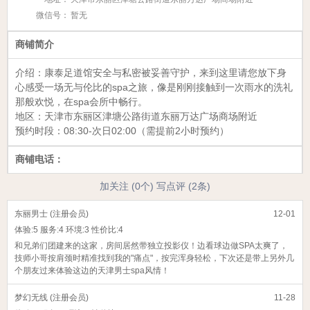
微信号：
暂无
商铺简介
介绍：康泰足道馆安全与私密被妥善守护，来到这里请您放下身
心感受一场无与伦比的spa之旅，像是刚刚接触到一次雨水的洗礼
那般欢悦，在spa会所中畅行。
地区：天津市东丽区津塘公路街道东丽万达广场商场附近
预约时段：08:30-次日02:00（需提前2小时预约）
商铺电话：
加关注 (0个)
写点评 (2条)
东丽男士 (注册会员)
12-01
体验:
5
服务:
4
环境:
3
性价比:
4
和兄弟们团建来的这家，房间居然带独立投影仪！边看球边做SPA太爽了，
技师小哥按肩颈时精准找到我的"痛点"，按完浑身轻松，下次还是带上另外几
个朋友过来体验这边的天津男士spa风情！
梦幻无线 (注册会员)
11-28