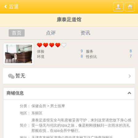
后退
康泰足道馆
首页
点评
资讯
9
8
体验
服务
8
7
环境
性价比
暂无
商铺信息
分类：
保健会所 > 男士按摩
地区：
东丽区
康泰足道馆安全与私密被妥善守护，来到这里请您放下身心感
简介：
受一场无与伦比的spa之旅，像是刚刚接触到一次雨水的洗礼
那般欢悦，在spa会所中畅行。
地址：
天津市东丽区津塘公路街道东丽万达广场商场附近