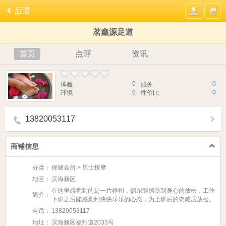
后退
茗鑫源足道
首页
点评
资讯
0
0
体验
服务
0
0
环境
性价比
13820053117
商铺信息
分类：
保健会所 > 男士按摩
地区：
滨海新区
在这里感觉到的是一片祥和，偶尔能感受到身心的放松，工作
简介：
下班之后能感觉到快快乐乐的心态，为上班后的您减压放松。
电话：
13820053117
地址：
滨海新区福州道2033号