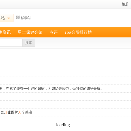
相册
|
津站
移动站
养生资讯
男士保健会馆
点评
spa会所排行榜
搜索
美，在累了能有一个好的归宿，为您除去疲劳，做独特的SPA会所。
言,
1
张图片,
0
个关注