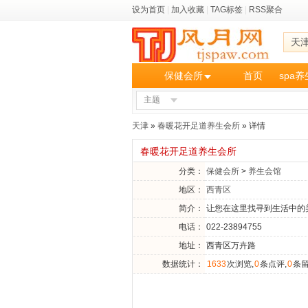
设为首页
|
加入收藏
|
TAG标签
|
RSS聚合
天
保健会所
首页
spa
主题
天津
»
春暖花开足道养生会所
» 详情
春暖花开足道养生会所
分类：
保健会所
>
养生会馆
地区：
西青区
简介：
让您在这里找寻到生活中的
电话：
022-23894755
地址：
西青区万卉路
数据统计：
1633
次浏览,
0
条点评,
0
条留