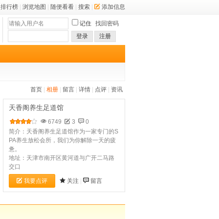
排行榜
|
浏览地图
|
随便看看
|
搜索
|
添加信息
记住
找回密码
登录
注册
首页
|
相册
|
留言
|
详情
|
点评
|
资讯
天香阁养生足道馆
6749
3
0
简介：天香阁养生足道馆作为一家专门的S
PA养生放松会所，我们为你解除一天的疲
惫。
地址：天津市南开区黄河道与广开二马路
交口
我要点评
关注
|
留言