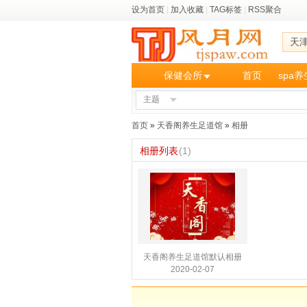
设为首页
|
加入收藏
|
TAG标签
|
RSS聚合
天
保健会所
首页
spa
主题
首页
»
天香阁养生足道馆
»
相册
相册列表
(1)
天香阁养生足道馆默认相册
2020-02-07