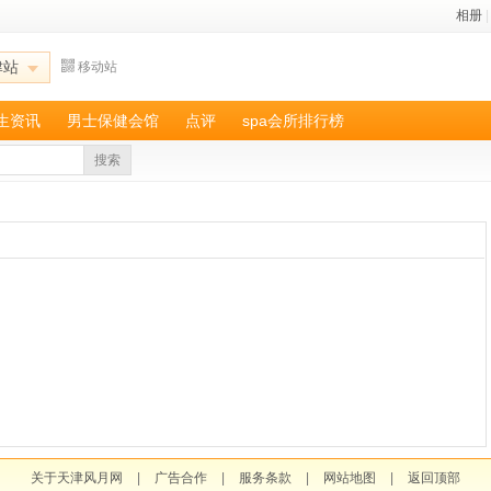
相册
|
津站
移动站
养生资讯
男士保健会馆
点评
spa会所排行榜
搜索
关于天津风月网
|
广告合作
|
服务条款
|
网站地图
|
返回顶部