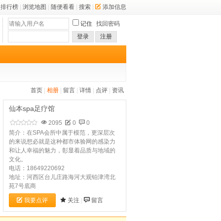
排行榜
|
浏览地图
|
随便看看
|
搜索
|
添加信息
记住
找回密码
登录
注册
首页
|
相册
|
留言
|
详情
|
点评
|
资讯
仙本spa足疗馆
2095
0
0
简介：在SPA会所中属于模范，更深层次
的来说想必就是这种都市体验网的感染力
和让人幸福的魅力，彰显着品质与地域的
文化。
电话：18649220692
地址：河西区台儿庄路海河大观铂津湾北
苑7号底商
我要点评
关注
|
留言