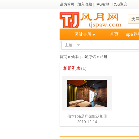
设为首页
|
加入收藏
|
TAG标签
|
RSS聚合
天
保健会所
首页
spa
主题
首页
»
仙本spa足疗馆
»
相册
相册列表
(1)
仙本spa足疗馆默认相册
2019-12-14