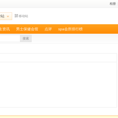
相册
|
津站
移动站
养生资讯
男士保健会馆
点评
spa会所排行榜
搜索