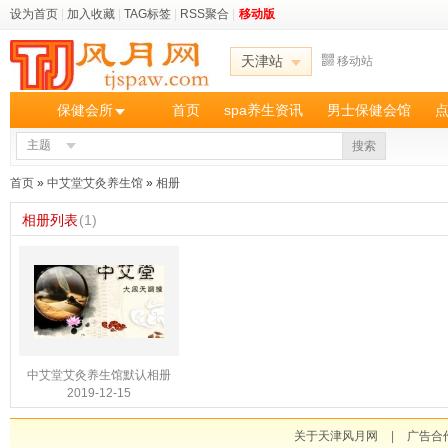
设为首页
|
加入收藏
|
TAG标签
|
RSS聚合
|
移动版
天津站
移动站
保健会所
首页
spa养生资讯
男士保健会馆
主题
搜索
首页
»
中艾堂艾灸养生馆
»
相册
相册列表
(1)
中艾堂艾灸养生馆默认相册
2019-12-15
关于天津风月网
|
广告合