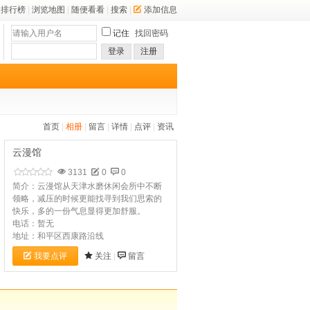
排行榜
|
浏览地图
|
随便看看
|
搜索
|
添加信息
记住
找回密码
登录
注册
首页
|
相册
|
留言
|
详情
|
点评
|
资讯
云漫馆
3131
0
0
简介：云漫馆从天津水磨休闲会所中不断
领略，减压的时候更能找寻到我们思索的
快乐，多的一份气息显得更加舒服。
电话：暂无
地址：和平区西康路沿线
我要点评
关注
|
留言