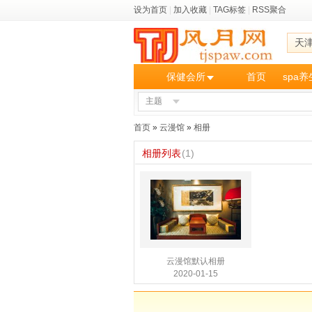
设为首页
|
加入收藏
|
TAG标签
|
RSS聚合
天
保健会所
首页
spa
主题
首页
»
云漫馆
»
相册
相册列表
(1)
云漫馆默认相册
2020-01-15