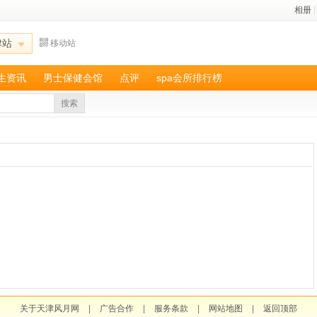
相册
|
津站
移动站
养生资讯
男士保健会馆
点评
spa会所排行榜
搜索
关于天津风月网
|
广告合作
|
服务条款
|
网站地图
|
返回顶部