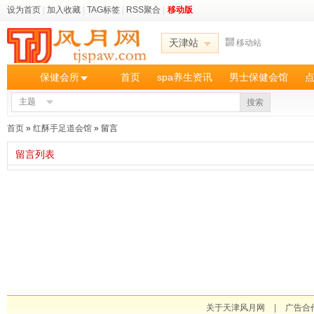
设为首页
|
加入收藏
|
TAG标签
|
RSS聚合
|
移动版
天津站
移动站
保健会所
首页
spa养生资讯
男士保健会馆
主题
搜索
首页
»
红酥手足道会馆
» 留言
留言列表
关于天津风月网
|
广告合