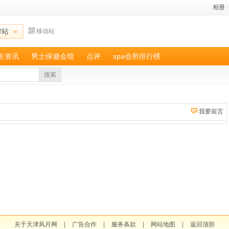
相册
|
津站
移动站
养生资讯
男士保健会馆
点评
spa会所排行榜
搜索
我要留言
关于天津风月网
|
广告合作
|
服务条款
|
网站地图
|
返回顶部