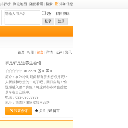
排行榜
|
浏览地图
|
随便看看
|
搜索
|
添加信息
记住
找回密码
登录
注册
首页
|
相册
|
留言
|
详情
|
点评
|
资讯
御足轩足道养生会馆
2279
0
0
简介：在24小时期间都有服务想必是更让
人折服和欣赏的一点了吧，回归自然！愉
悦感融入整个身躯！将这种都市体验感觉
尽享在自己眼中。
电话：022-59653939
地址：西青区张家窝镇玉台路
我要点评
关注
|
留言