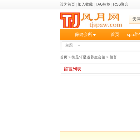
设为首页
|
加入收藏
|
TAG标签
|
RSS聚合
天
保健会所
首页
spa
主题
首页
»
御足轩足道养生会馆
» 留言
留言列表