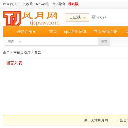
设为首页
|
加入收藏
|
TAG标签
|
RSS聚合
|
移动版
天津站
移动站
保健会所
首页
spa养生资讯
男士保健会馆
主题
搜索
首页
»
幸福足道湾
» 留言
留言列表
关于天津风月网
|
广告合