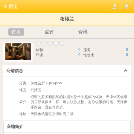
后退
夜楼兰
首页
点评
资讯
0
0
体验
服务
0
0
环境
性价比
商铺信息
分类：
保健会所 > 休闲spa
地区：
武清区
细致的服务和熟练的技能为您带来超值的体验。天津休闲健康
简介：
俱乐部就像水一样，可以让你放松。当你较累的时候，天津俱
乐部会一直在你身后。
地址：
天津市武清区京津时尚广场
商铺简介