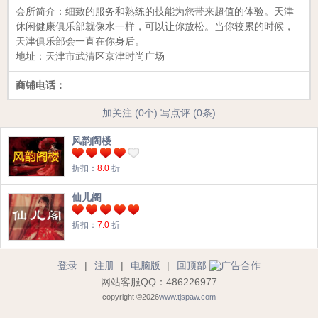
会所简介：
细致的服务和熟练的技能为您带来超值的体验。天津
休闲健康俱乐部就像水一样，可以让你放松。当你较累的时候，
天津俱乐部会一直在你身后。
地址：
天津市武清区京津时尚广场
商铺电话：
加关注 (0个)
写点评 (0条)
风韵阁楼
折扣：
8.0
折
仙儿阁
折扣：
7.0
折
登录
|
注册
|
电脑版
|
回顶部
网站客服QQ：486226977
copyright ©2026
www.tjspaw.com