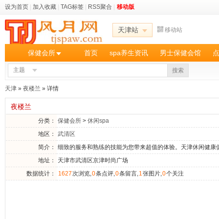
设为首页
|
加入收藏
|
TAG标签
|
RSS聚合
|
移动版
天津站
移动站
保健会所
首页
spa养生资讯
男士保健会馆
主题
搜索
天津
»
夜楼兰
» 详情
夜楼兰
分类：
保健会所
>
休闲spa
地区：
武清区
简介：
细致的服务和熟练的技能为您带来超值的体验。天津休闲健康
地址：
天津市武清区京津时尚广场
数据统计：
1627
次浏览,
0
条点评,
0
条留言,
1
张图片,
0
个关注