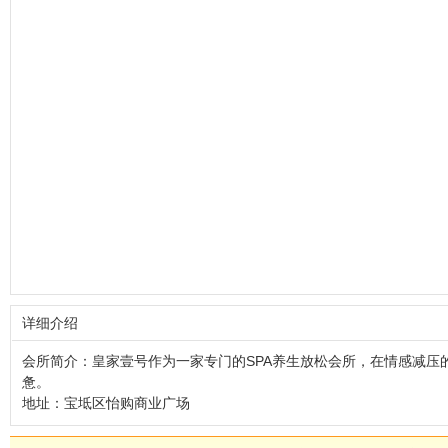
详细介绍
会所简介：
皇家壹号
作为一家专门的SPA养生放松会所，在情感减
惫。
地址：
宝坻区怡购商业广场