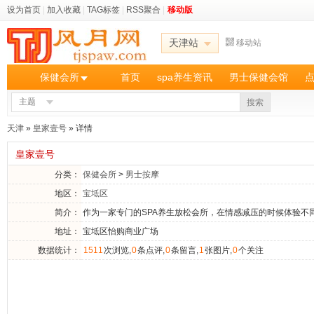
设为首页
|
加入收藏
|
TAG标签
|
RSS聚合
|
移动版
天津站
移动站
保健会所
首页
spa养生资讯
男士保健会馆
主题
搜索
天津
»
皇家壹号
» 详情
皇家壹号
分类：
保健会所
>
男士按摩
地区：
宝坻区
简介：
作为一家专门的SPA养生放松会所，在情感减压的时候体验
地址：
宝坻区怡购商业广场
数据统计：
1511
次浏览,
0
条点评,
0
条留言,
1
张图片,
0
个关注