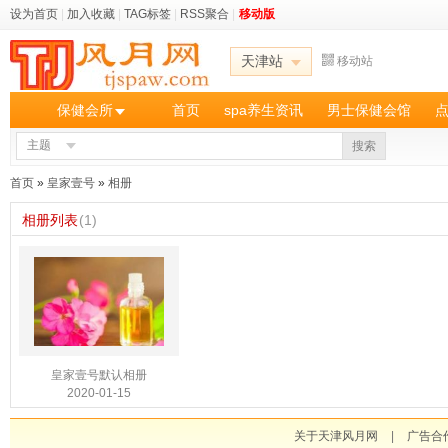
设为首页
|
加入收藏
|
TAG标签
|
RSS聚合
|
移动版
天津站
移动站
保健会所
首页
spa养生资讯
男士保健会馆
主题
搜索
首页
»
皇家壹号
»
相册
相册列表
(1)
皇家壹号默认相册
2020-01-15
关于天津风月网
|
广告合