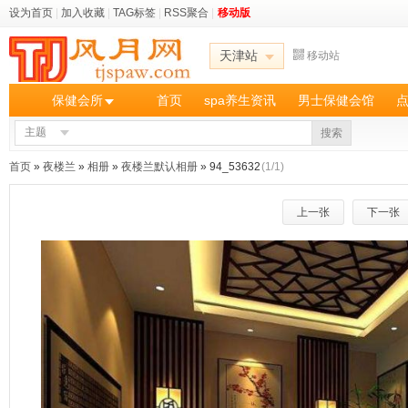
设为首页
|
加入收藏
|
TAG标签
|
RSS聚合
|
移动版
天津站
移动站
保健会所
首页
spa养生资讯
男士保健会馆
主题
搜索
首页
»
夜楼兰
»
相册
»
夜楼兰默认相册
» 94_53632
(1/1)
上一张
下一张